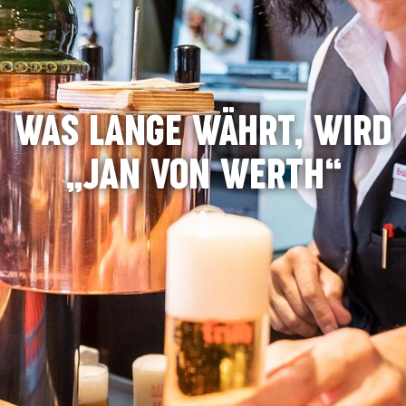
WAS LANGE WÄHRT, WIRD
„JAN VON WERTH“