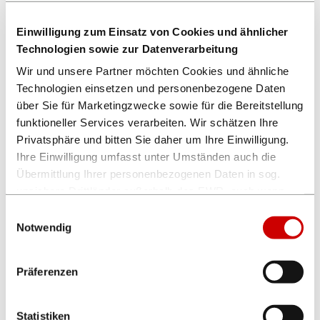
Einwilligung zum Einsatz von Cookies und ähnlicher
Technologien sowie zur Datenverarbeitung
Wir und unsere Partner möchten Cookies und ähnliche
Technologien einsetzen und personenbezogene Daten
über Sie für Marketingzwecke sowie für die Bereitstellung
funktioneller Services verarbeiten. Wir schätzen Ihre
Privatsphäre und bitten Sie daher um Ihre Einwilligung.
Ihre Einwilligung umfasst unter Umständen auch die
Übermittlung Ihrer personenbezogenen Daten in sog.
FRÜH's
unsichere Drittländer außerhalb des EWR, auch wenn
Dillendöppche
insoweit kein mit dem EU-Recht vergleichbares
Einwilligungsauswahl
Datenschutzniveau gewährleistet ist. Es besteht u.a. das
Notwendig
Risiko, dass dortige Behörden auf die verarbeiteten
Daten zugreifen können und die Betroffenenrechte
Präferenzen
eingeschränkt oder ausgeschlossen sind.
Die aktuellen Einstellungen können Sie unten einsehen.
Statistiken