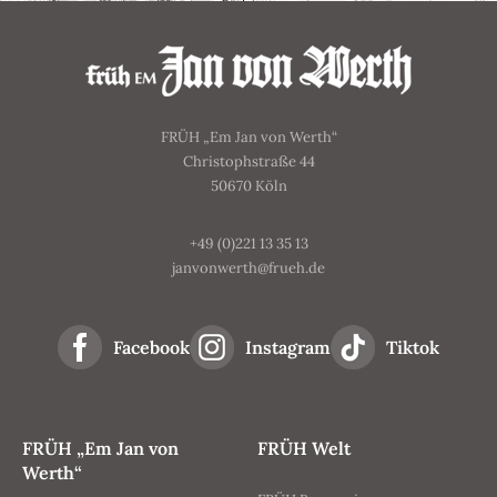
FRÜH „Em Jan von Werth“
Christophstraße 44
50670 Köln
+49 (0)221 13 35 13
janvonwerth@frueh.de
Facebook
Instagram
Tiktok
FRÜH „Em Jan von
FRÜH Welt
Werth“