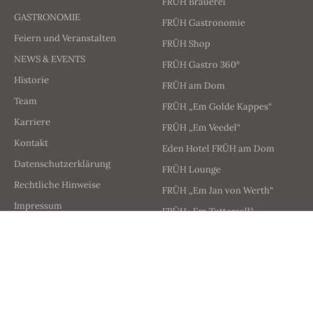
FRÜH Brauerei
GASTRONOMIE
FRÜH Gastronomie
Feiern und Veranstalten
FRÜH Shop
NEWS & EVENTS
FRÜH Gastro 360°
Historie
FRÜH am Dom
Team
FRÜH „Em Golde Kappes“
Karriere
FRÜH „Em Veedel“
Kontakt
Eden Hotel FRÜH am Dom
Datenschutzerklärung
FRÜH Lounge
Rechtliche Hinweise
FRÜH „Em Jan von Werth“
Impressum
FRÜH „Em Tattersall“
Newsletter
FRÜH „Himmel op Ääd“
FRÜHshoppen