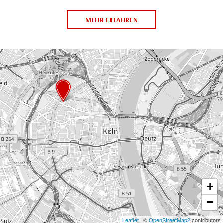
MEHR ERFAHREN
+
−
Leaflet
| ©
OpenStreetMap2
contributors