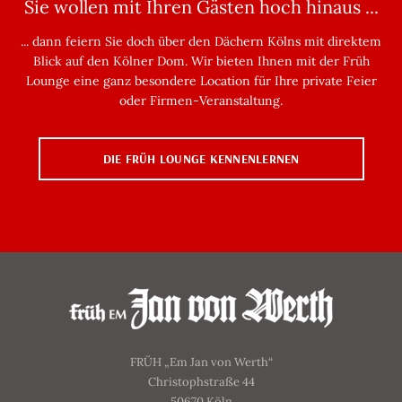
Sie wollen mit Ihren Gästen hoch hinaus ...
... dann feiern Sie doch über den Dächern Kölns mit direktem
Blick auf den Kölner Dom. Wir bieten Ihnen mit der Früh
Lounge eine ganz besondere Location für Ihre private Feier
oder Firmen-Veranstaltung.
DIE FRÜH LOUNGE KENNENLERNEN
FRÜH „Em Jan von Werth“
Christophstraße 44
50670 Köln