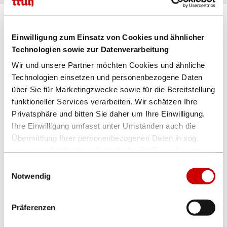
Einwilligung zum Einsatz von Cookies und ähnlicher
Technologien sowie zur Datenverarbeitung
Wir und unsere Partner möchten Cookies und ähnliche
Technologien einsetzen und personenbezogene Daten
über Sie für Marketingzwecke sowie für die Bereitstellung
funktioneller Services verarbeiten. Wir schätzen Ihre
Privatsphäre und bitten Sie daher um Ihre Einwilligung.
Ihre Einwilligung umfasst unter Umständen auch die
Übermittlung Ihrer personenbezogenen Daten in sog.
unsichere Drittländer außerhalb des EWR, auch wenn
insoweit kein mit dem EU-Recht vergleichbares
Einwilligungsauswahl
Datenschutzniveau gewährleistet ist. Es besteht u.a. das
Notwendig
Kegeln ist Kult und macht Spaß!
Risiko, dass dortige Behörden auf die verarbeiteten
Daten zugreifen können und die Betroffenenrechte
Buchen Sie unsere Kegelbahn zu folgenden Konditionen:
Präferenzen
eingeschränkt oder ausgeschlossen sind.
1 Stunde
18,50
€
Die aktuellen Einstellungen können Sie unten einsehen.