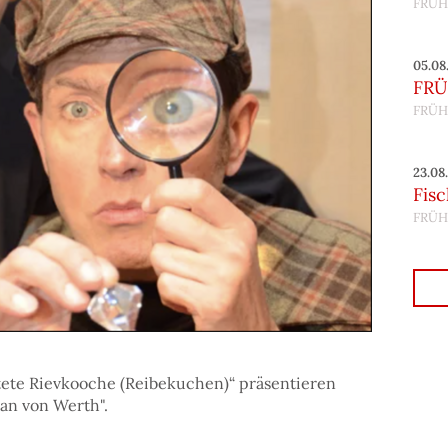
FRÜH
05.08
FRÜ
FRÜH
23.08
Fis
FRÜH
tete Rievkooche (Reibekuchen)“ präsentieren
an von Werth".