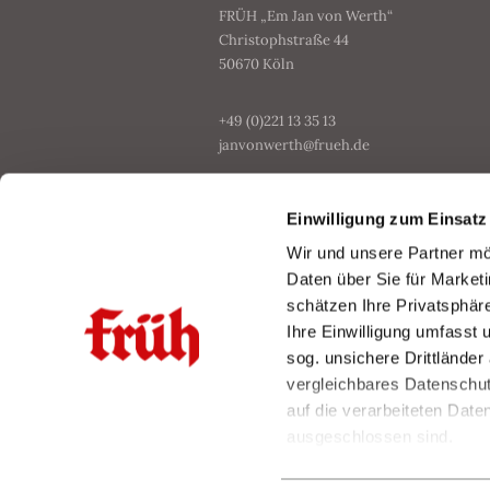
FRÜH „Em Jan von Werth“
Christophstraße 44
50670 Köln
+49 (0)221 13 35 13
janvonwerth@frueh.de
Einwilligung zum Einsatz
Facebook
Wir und unsere Partner m
Instagram
Daten über Sie für Marketi
schätzen Ihre Privatsphäre
Tiktok
Ihre Einwilligung umfasst
sog. unsichere Drittlände
vergleichbares Datenschutz
auf die verarbeiteten Date
ausgeschlossen sind.
Die aktuellen Einstellunge