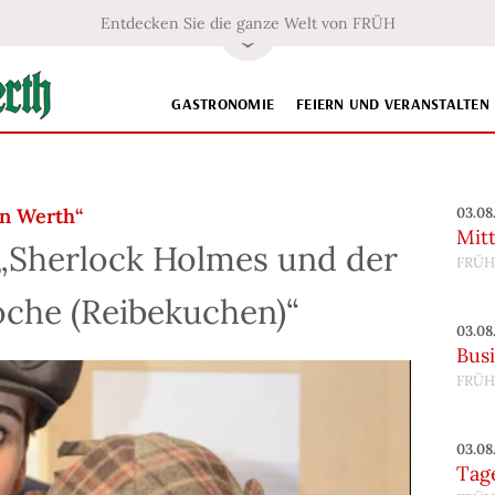
Entdecken Sie die ganze Welt von FRÜH
GASTRONOMIE
FEIERN UND VERANSTALTEN
n Werth“
03.08
Mit
-„Sherlock Holmes und der
FRÜH
oche (Reibekuchen)“
03.08
Bus
FRÜH
03.08
Tag