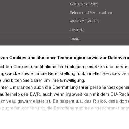
GASTRONOMIE
Feiern und Veranstalten
NEWS & EVENTS
Historie
Team
Karriere
Kontakt
 von Cookies und ähnlicher Technologien sowie zur Datenvera
Datenschutzerklärung
öchten Cookies und ähnliche Technologien einsetzen und perso
Rechtliche Hinweise
ngzwecke sowie für die Bereitstellung funktioneller Services ver
 und bitten Sie daher um Ihre Einwilligung.
Impressum
 unter Umständen auch die Übermittlung Ihrer personenbezogene
Newsletter
r außerhalb des EWR, auch wenn insoweit kein mit dem EU-Rech
niveau gewährleistet ist. Es besteht u.a. das Risiko, dass dor
n zugreifen können und die Betroffenenrechte eingeschränkt ode
n können Sie unten einsehen.